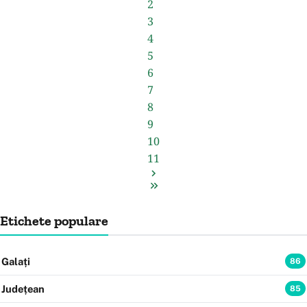
2
3
4
5
6
7
8
9
10
11
Etichete populare
Galați
86
Județean
85