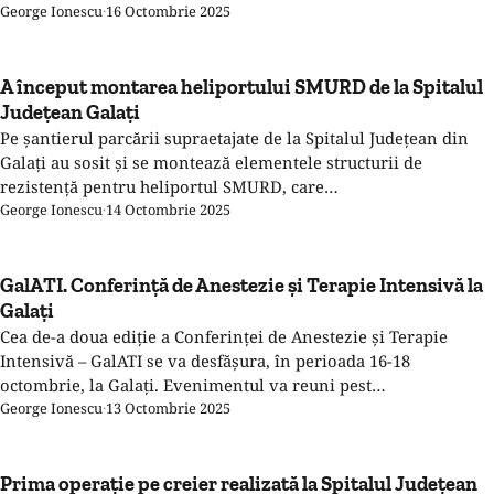
George Ionescu
·
16 Octombrie 2025
A început montarea heliportului SMURD de la Spitalul
Județean Galați
Pe șantierul parcării supraetajate de la Spitalul Județean din
Galați au sosit și se montează elementele structurii de
rezistență pentru heliportul SMURD, care…
George Ionescu
·
14 Octombrie 2025
GalATI. Conferință de Anestezie şi Terapie Intensivă la
Galați
Cea de-a doua ediţie a Conferinței de Anestezie și Terapie
Intensivă – GalATI se va desfășura, în perioada 16-18
octombrie, la Galați. Evenimentul va reuni pest…
George Ionescu
·
13 Octombrie 2025
Prima operație pe creier realizată la Spitalul Județean