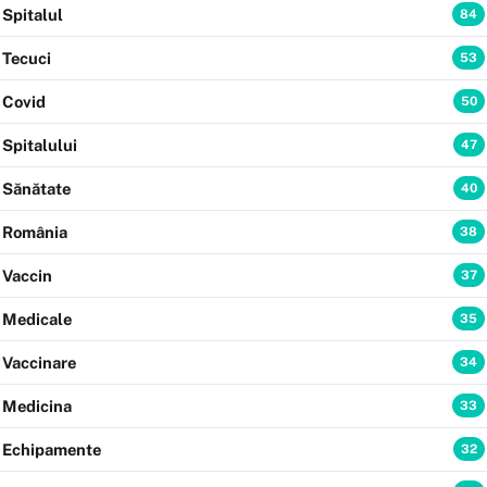
Spitalul
84
Tecuci
53
Covid
50
Spitalului
47
Sănătate
40
România
38
Vaccin
37
Medicale
35
Vaccinare
34
Medicina
33
Echipamente
32